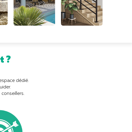
t ?
espace dédié.
uider.
conseillers.