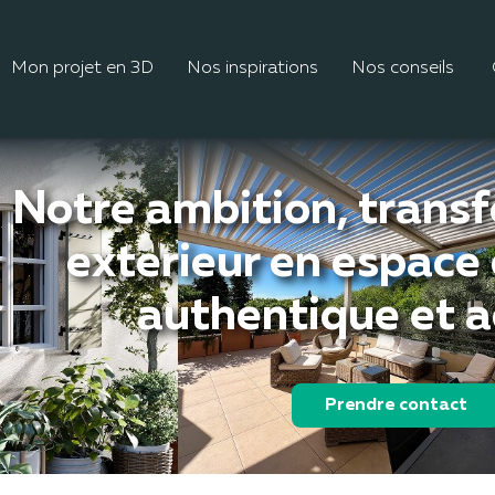
Mon projet en 3D
Nos inspirations
Nos conseils
Notre ambition, trans
exterieur en espace
authentique et 
Prendre contact