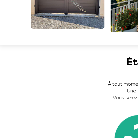
Ét
À tout momen
Une 
Vous serez