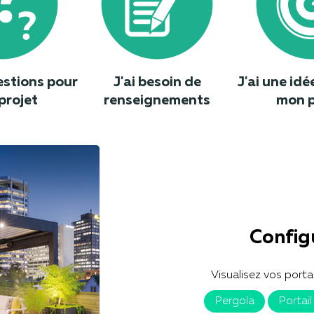
estions pour
J'ai besoin de
J'ai une idé
projet
renseignements
mon p
Config
Visualisez vos porta
Pergola
Portail