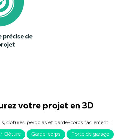
e précise de
rojet
urez votre projet en 3D
ils, clôtures, pergolas et garde-corps facilement !
 / Clôture
Garde-corps
Porte de garage