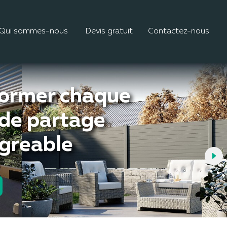
Qui sommes-nous
Devis gratuit
Contactez-nous
former chaque
 de partage
agreable