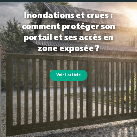
Inondations et crues :
comment protéger son
portail et ses accès en
zone exposée ?
Voir l'article