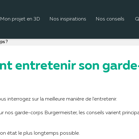
Mon projet en 3D
Nos inspirations
Nos conseils
Q
ps ?
 entretenir son garde
interrogez sur la meilleure manière de l'entretenir.
 nos garde-corps Burgermeister, les conseils varient princip
 bon état le plus longtemps possible.