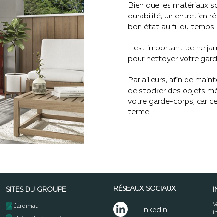
Bien que les matériaux so
durabilité, un entretien r
bon état au fil du temps.
Il est important de ne jam
pour nettoyer votre gard
Par ailleurs, afin de main
de stocker des objets méta
votre garde-corps, car c
terme.
RÉSEAUX SOCIAUX
SITES DU GROUPE
I
V
Jardimat
Linkedin
i