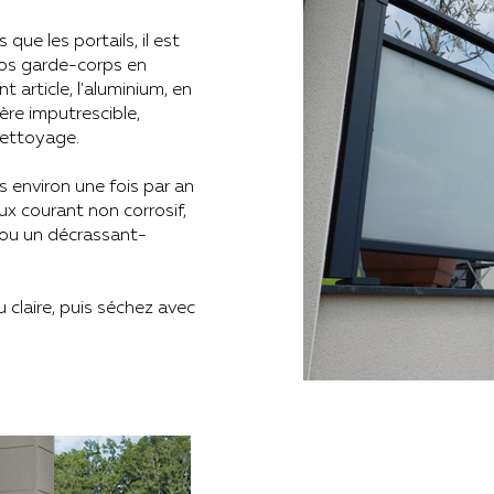
ue les portails, il est
vos garde-corps en
rticle, l'aluminium, en
ère imputrescible,
nettoyage.
 environ une fois par an
eux courant non corrosif,
ou un décrassant-
claire, puis séchez avec